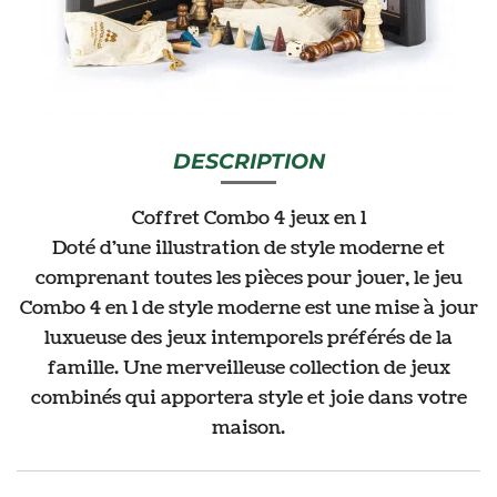
DESCRIPTION
Coffret Combo 4 jeux en 1
Doté d'une illustration de style moderne et
comprenant toutes les pièces pour jouer, le jeu
Combo 4 en 1 de style moderne est une mise à jour
luxueuse des jeux intemporels préférés de la
famille. Une merveilleuse collection de jeux
combinés qui apportera style et joie dans votre
maison.