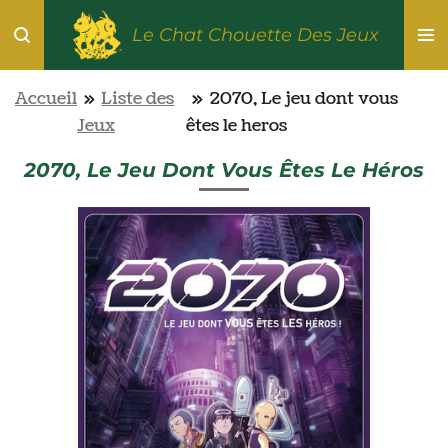
Passer
Le Chat Chouette Des Jeux
au
contenu
Accueil
»
Liste des
»
2070, Le jeu dont vous
principal
Jeux
êtes le heros
2070, Le Jeu Dont Vous Êtes Le Héros