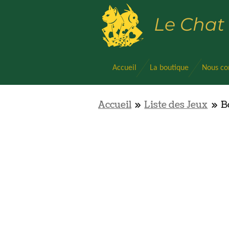
Passer
Le Chat
au
contenu
principal
Accueil
La boutique
Nous co
Accueil
»
Liste des Jeux
»
B