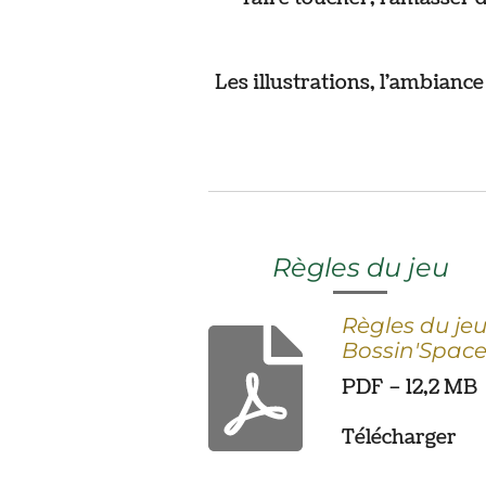
Les illustrations, l'ambianc
Règles du jeu
Règles du je
Bossin'Spac
PDF – 12,2 MB
Télécharger