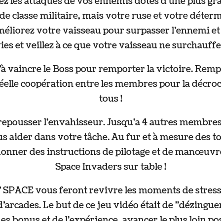
tez les attaques de vos ennemis dotés d’une plus gr
de classe militaire, mais votre ruse et votre déte
Améliorez votre vaisseau pour surpasser l’ennemi et 
ies et veillez à ce que votre vaisseau ne surchauffe 
u’à vaincre le Boss pour remporter la victoire. Rempo
 réelle coopération entre les membres pour la décro
tous !
 repousser l'envahisseur. Jusqu'a 4 autres membre
 aider dans votre tâche. Au fur et à mesure des t
donner des instructions de pilotage et de manœuvres
Space Invaders sur table !
’ SPACE vous feront revivre les moments de stres
arcades. Le but de ce jeu vidéo était de "dézinguer"
s bonus et de l'expérience, avancer le plus loin pos