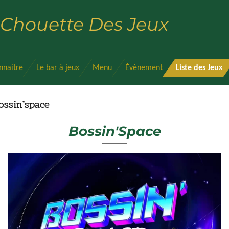
 Chouette Des Jeux
nnaitre
Le bar à jeux
Menu
Évènement
Liste des Jeux
ossin'space
Bossin'Space