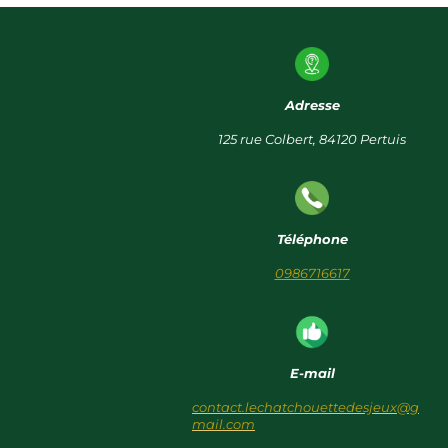
Adresse
125 rue Colbert, 84120 Pertuis
Téléphone
0986716617
E-mail
contact.lechatchouettedesjeux@g
mail.com