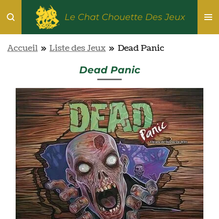
Passer
Le Chat Chouette Des Jeux
au
contenu
Accueil
»
Liste des Jeux
»
Dead Panic
principal
Dead Panic