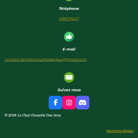
Téléphone
0986716617
E-mail
contact.lechatchouettedesjeux@gmail.com
Suivez nous
F
I
D
a
n
i
© 2024 Le Chat Chouette Des Jeux
c
s
s
e
t
c
b
a
o
Mentions légales
o
g
r