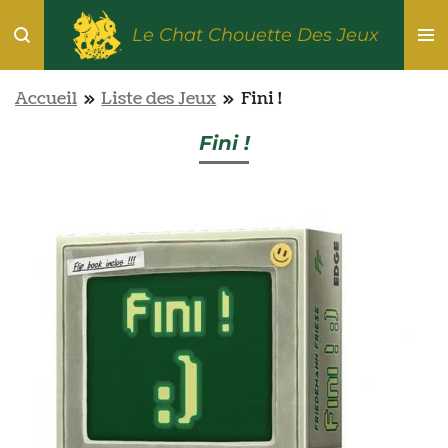
Passer
Le Chat Chouette Des Jeux
au
contenu
Accueil
»
Liste des Jeux
»
Fini !
principal
Fini !