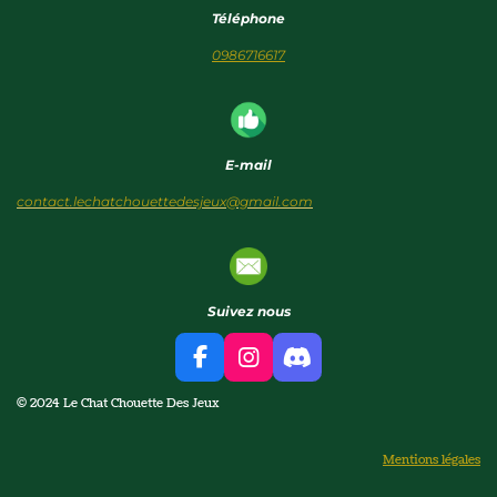
Téléphone
0986716617
E-mail
contact.lechatchouettedesjeux@gmail.com
Suivez nous
F
I
D
a
n
i
© 2024 Le Chat Chouette Des Jeux
c
s
s
e
t
c
b
a
o
Mentions légales
o
g
r