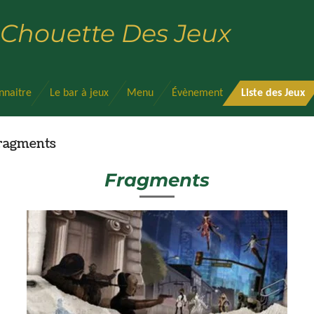
 Chouette Des Jeux
nnaitre
Le bar à jeux
Menu
Évènement
Liste des Jeux
ragments
Fragments