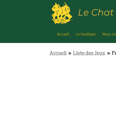
Passer
Le Chat
au
contenu
principal
Accueil
La boutique
Nous co
Accueil
»
Liste des Jeux
»
F