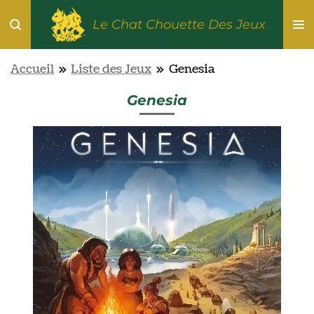
Passer
Le Chat Chouette Des Jeux
au
contenu
Accueil
»
Liste des Jeux
»
Genesia
principal
Genesia