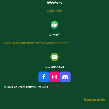
Téléphone
0986716617
E-mail
contact.lechatchouettedesjeux@gmail.com
Suivez nous
F
I
D
a
n
i
© 2024 Le Chat Chouette Des Jeux
c
s
s
e
t
c
b
a
o
Mentions légales
o
g
r
o
r
d