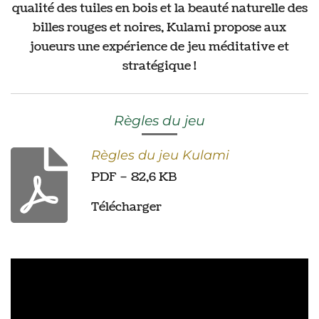
qualité des tuiles en bois et la beauté naturelle des
billes rouges et noires, Kulami propose aux
joueurs une expérience de jeu méditative et
stratégique !
Règles du jeu
Règles du jeu Kulami
PDF – 82,6 KB
Télécharger