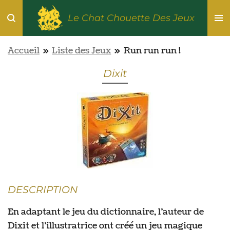
Passer
Le Chat Chouette Des Jeux
au
contenu
Accueil
»
Liste des Jeux
»
Run run run !
principal
Dixit
DESCRIPTION
En adaptant le jeu du dictionnaire, l’auteur de
Dixit et l’illustratrice ont créé un jeu magique