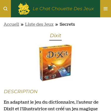
Passer
Le Chat Chouette Des Jeux
au
contenu
Accueil
»
Liste des Jeux
»
Secrets
principal
Dixit
DESCRIPTION
En adaptant le jeu du dictionnaire, l’auteur de
Dixit et l’illustratrice ont créé un jeu magique