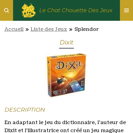
Passer
Le Chat Chouette Des Jeux
au
contenu
Accueil
»
Liste des Jeux
»
Splendor
principal
Dixit
DESCRIPTION
En adaptant le jeu du dictionnaire, l’auteur de
Dixit et l’illustratrice ont créé un jeu magique