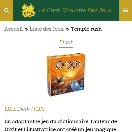
Passer
Le Chat Chouette Des Jeux
au
contenu
Accueil
»
Liste des Jeux
»
Temple rush
principal
Dixit
DESCRIPTION
En adaptant le jeu du dictionnaire, l’auteur de
Dixit et l’illustratrice ont créé un jeu magique