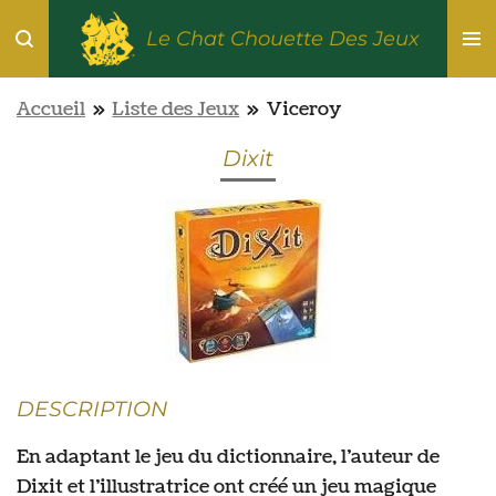
Passer
Le Chat Chouette Des Jeux
au
contenu
Accueil
»
Liste des Jeux
»
Viceroy
principal
Dixit
DESCRIPTION
En adaptant le jeu du dictionnaire, l’auteur de
Dixit et l’illustratrice ont créé un jeu magique