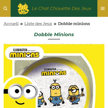
Passer
Le Chat Chouette Des Jeux
au
contenu
Accueil
»
Liste des Jeux
»
Dobble minions
principal
Dobble Minions